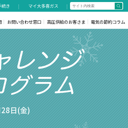
手続き
マイ大多喜ガス
問
お問い合わせ窓口
高圧供給のお客さま
電気の節約コラム
28日(金)