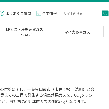
よくあるご質問
企業情報
LPガス・圧縮天然ガス
マイ大多喜ガス
について
の供給に関し、千葉県山武市（市長：松下 浩明）と合
消費までの工程で発生する温室効果ガスを、CO
クレジ
2
が、当社初のCN-都市ガスの供給
となります。
(※2)