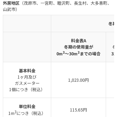
外房地区
（茂原市、一宮町、睦沢町、長生村、大多喜町、
山武市）
冬期
料金表A
冬期の使用量が
冬
3
3
0m
～30m
までの場合
3
基本料金
1ヶ月及び
1,023.00円
ガスメーター
1個につき（税込）
単位料金
115.65円
3
1m
につき（税込）