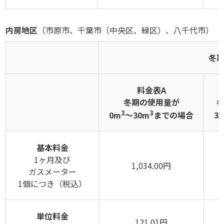
内房地区
（市原市、千葉市（中央区、緑区）、八千代市）
冬
料金表A
冬期の使用量が
3
3
0m
～30m
までの場合
3
基本料金
1ヶ月及び
1,034.00円
ガスメーター
1個につき（税込）
単位料金
121.01円