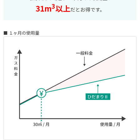
3
31m
以上
だとお得です。
■ １ヶ月の使用量